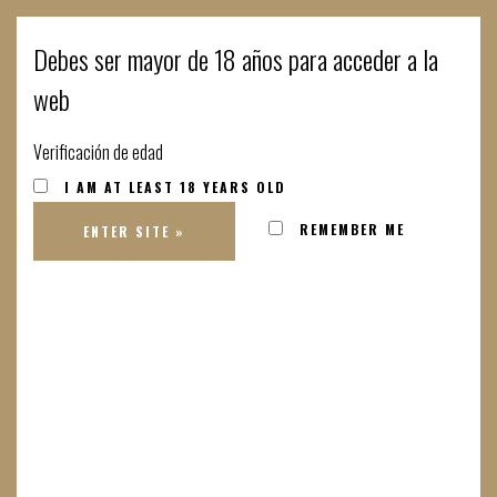
MENU
Debes ser mayor de 18 años para acceder a la
web
Verificación de edad
I AM AT LEAST 18 YEARS OLD
REMEMBER ME
Download the factsheet