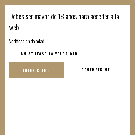
MENU
Debes ser mayor de 18 años para acceder a la
web
Verificación de edad
I AM AT LEAST 18 YEARS OLD
REMEMBER ME
35,00
€