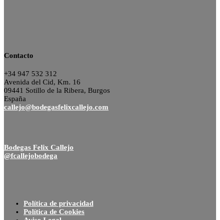
Contacto
+34 947 532 312
Avenida del Cid, Km. 16
09441 Sotillo de la Ribera, Burgos
España
callejo@bodegasfelixcallejo.com
Bodegas Felix Callejo
@fcallejobodega
Política de privacidad
Política de Cookies
Aviso Legal